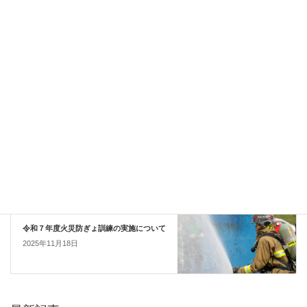
覧ください。
石巻地区広域行政事務組合ホームページ
（職員採用試験合格発表
ページにリンクしています。）
お知らせ
カテゴリー
お知らせ
前の記事
「第１７回火の用心の音楽会」開催につい
て（お知らせ）
2025年11月1日
活動報告
次の記事
令和７年度火災防ぎょ訓練の実施について
2025年11月18日