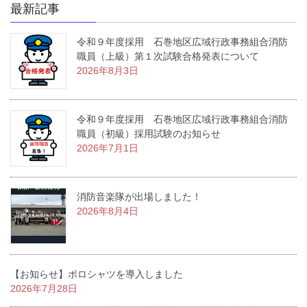
ペ
ペ
ペ
の
最新記事
ー
ー
ー
ペ
ジ
ジ
ジ
令和９年度採用 石巻地区広域行政事務組合消防
ー
職員（上級）第１次試験合格発表について
ジ
2026年8月3日
送
り
令和９年度採用 石巻地区広域行政事務組合消防
職員（初級）採用試験のお知らせ
2026年7月1日
消防音楽隊が出場しました！
2026年8月4日
【お知らせ】ポロシャツを導入しました
2026年7月28日