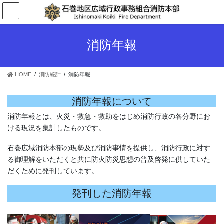
コ
ナ
ン
ビ
テ
ゲ
ン
ー
消防年報
ツ
シ
へ
ョ
ス
ン
HOME
消防統計
消防年報
キ
に
ッ
移
プ
動
消防年報について
消防年報とは、火災・救急・救助をはじめ消防行政の各分野にお
ける現況を集計したものです。
石巻広域消防本部の現勢及び消防事情を提供し、消防行政に対す
る御理解をいただくと共に防火防災思想の普及啓発に供していた
だくために発刊しています。
発刊した消防年報