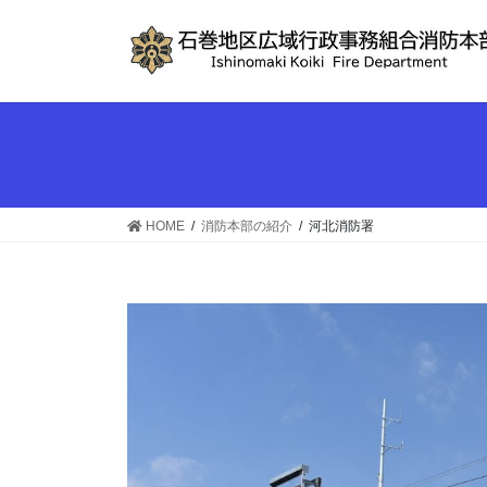
コ
ナ
ン
ビ
テ
ゲ
ン
ー
ツ
シ
へ
ョ
ス
ン
キ
に
ッ
移
HOME
消防本部の紹介
河北消防署
プ
動