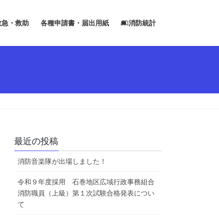
救急・救助
各種申請書・届出用紙
消防統計
最近の投稿
消防音楽隊が出場しました！
令和９年度採用 石巻地区広域行政事務組合
消防職員（上級）第１次試験合格発表につい
て