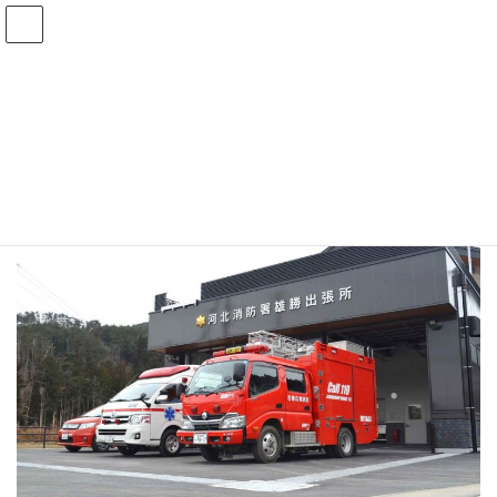
コ
ナ
ン
ビ
テ
ゲ
ン
ー
河北消防署雄勝出張所
ツ
シ
へ
ョ
ス
ン
HOME
消防本部の紹介
河北消防署雄勝出張所
キ
に
ッ
移
プ
動