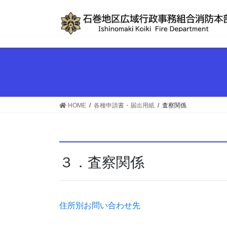
コ
ナ
ン
ビ
テ
ゲ
ン
ー
ツ
シ
へ
ョ
ス
ン
キ
に
ッ
移
HOME
各種申請書・届出用紙
査察関係
プ
動
３．査察関係
住所別お問い合わせ先