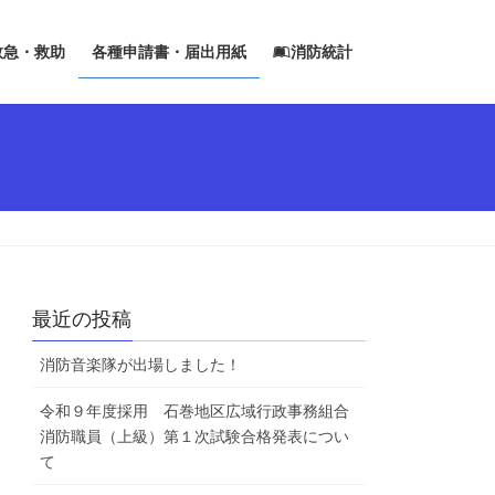
救急・救助
各種申請書・届出用紙
消防統計
最近の投稿
消防音楽隊が出場しました！
令和９年度採用 石巻地区広域行政事務組合
消防職員（上級）第１次試験合格発表につい
て