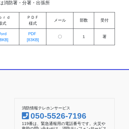
]は消防署・分署・出張所
ｏｒｄ
ＰＤＦ
メール
部数
受付
様式
様式
ord
PDF
〇
１
署
18KB]
[83KB]
消防情報テレホンサービス
050-5526-7196
119番は、緊急通報用の電話番号です。火災や
救助の問い合わせは、消防テレフォンサービス