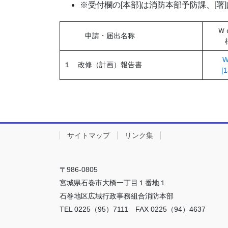
※受付欄の[本部]は消防本部予防課、[署
Ｗ
申請・届出名称
W
１ 改修（計画）報告書
[
サイトマップ
リンク集
〒986-0805
宮城県石巻市大橋一丁目１番地１
石巻地区広域行政事務組合消防本部
TEL 0225（95）7111 FAX 0225（94）4637