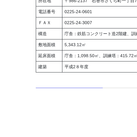
所在地
〒986-2137 石巻市さくら町一丁目
電話番号
0225-24-0601
ＦＡＸ
0225-24-3007
構造
庁舎：鉄筋コンクリート造2階建、訓
敷地面積
5,343.12㎡
延床面積
庁舎：1,098.50㎡、訓練塔：415.72
建築
平成2８年度