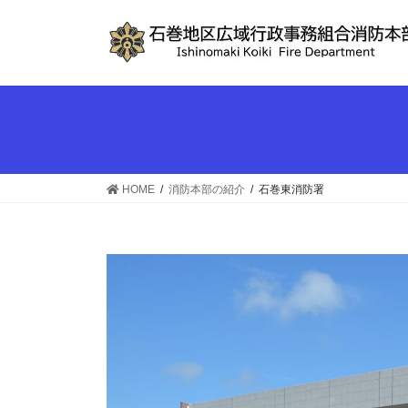
コ
ナ
ン
ビ
テ
ゲ
ン
ー
ツ
シ
へ
ョ
ス
ン
キ
に
ッ
移
HOME
消防本部の紹介
石巻東消防署
プ
動