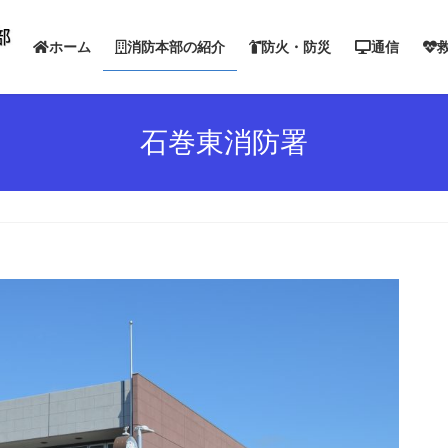
ホーム
消防本部の紹介
防火・防災
通信
石巻東消防署