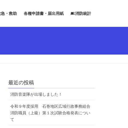
救急・救助
各種申請書・届出用紙
消防統計
最近の投稿
消防音楽隊が出場しました！
令和９年度採用 石巻地区広域行政事務組合
消防職員（上級）第１次試験合格発表につい
て