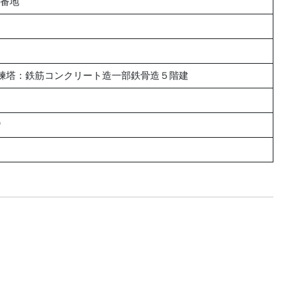
7番地
練塔：鉄筋コンクリート造一部鉄骨造５階建
㎡