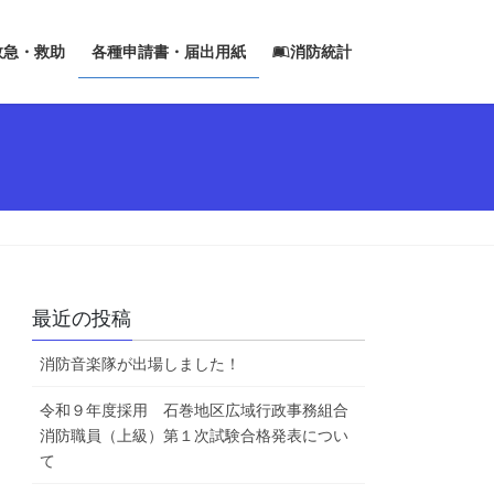
救急・救助
各種申請書・届出用紙
消防統計
最近の投稿
消防音楽隊が出場しました！
令和９年度採用 石巻地区広域行政事務組合
消防職員（上級）第１次試験合格発表につい
て