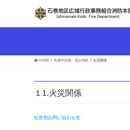
コ
ナ
ン
ビ
テ
ゲ
ン
ー
ツ
シ
へ
ョ
ス
ン
キ
に
ッ
移
HOME
各種申請書・届出用紙
火災関係
プ
動
１1.火災関係
住所別お問い合わせ先