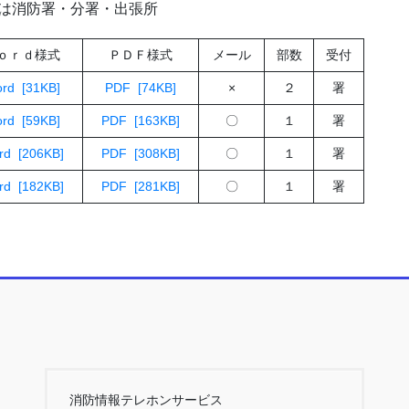
]は消防署・分署・出張所
ｏｒｄ様式
ＰＤＦ様式
メール
部数
受付
rd [31KB]
PDF [74KB]
×
２
署
rd [59KB]
PDF [163KB]
〇
１
署
rd [206KB]
PDF [308KB]
〇
１
署
rd [182KB]
PDF [281KB]
〇
１
署
消防情報テレホンサービス