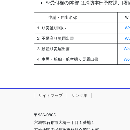
※受付欄の[本部]は消防本部予防課、[署
申請・届出名称
Ｗ
１ り災証明願い
Wo
２ 不動産り災届出書
Wo
３ 動産り災届出書
Wo
４ 車両・船舶・航空機り災届出書
Wo
サイトマップ
リンク集
〒986-0805
宮城県石巻市大橋一丁目１番地１
石巻地区広域行政事務組合消防本部