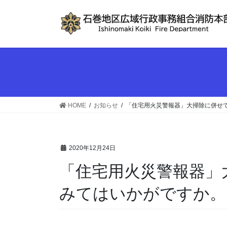
コ
ナ
ン
ビ
テ
ゲ
ン
ー
ツ
シ
へ
ョ
ス
ン
キ
に
ッ
移
HOME
お知らせ
「住宅用火災警報器」大掃除に併せ
プ
動
2020年12月24日
「住宅用火災警報器」
みてはいかがですか。