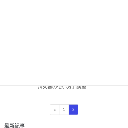
2021年4月12日
未分類
少年消防クラブが消防庁長官賞を受賞し
ました！
石巻市立蛇田小学校、石巻市立飯野川小学校、両校の少年消防
クラブが、日ごろから防火・防災についての知識と技術の習得に
励み、地域の火災予防啓発活動を積極的に行っていることが高く
評価され、優良少年消防クラブ表彰（消防庁長官賞 […]
2021年2月25日
お知らせ
石巻消防署１日消防署長 萌江さんの
「消火器の使い方」講座
投
固
固
«
1
2
稿
定
定
ペ
ペ
の
最新記事