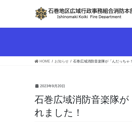
コ
ナ
ン
ビ
テ
ゲ
ン
ー
ツ
シ
へ
ョ
ス
ン
キ
に
ッ
移
HOME
お知らせ
石巻広域消防音楽隊が「んだっちゃ
プ
動
2023年9月20日
石巻広域消防音楽隊が
れました！