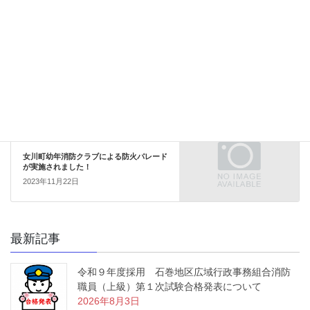
未分類
カテゴリー
お知らせ
前の記事
石巻広域消防音楽隊が「んだっちゃ！」に
掲載されました！
2023年9月20日
未分類
次の記事
女川町幼年消防クラブによる防火パレード
が実施されました！
2023年11月22日
最新記事
令和９年度採用 石巻地区広域行政事務組合消防
職員（上級）第１次試験合格発表について
2026年8月3日