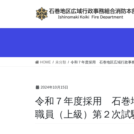
コ
ナ
ン
ビ
テ
ゲ
ン
ー
ツ
シ
へ
ョ
ス
ン
キ
に
ッ
移
HOME
未分類
令和７年度採用 石巻地区広域行政事
プ
動
2024年10月15日
令和７年度採用 石巻
職員（上級）第２次試