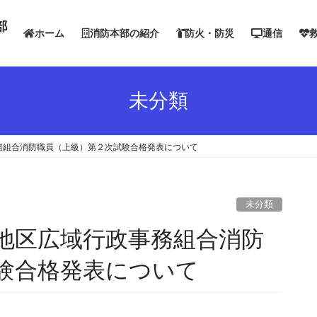
ホーム
消防本部の紹介
防火・防災
通信
未分類
務組合消防職員（上級）第２次試験合格発表について
未分類
地区広域行政事務組合消防
験合格発表について