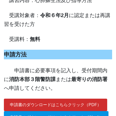
講習内容：心肺蘇生法及び指導方法
受講対象者：
令和６年2月
に認定または再講
習を受けた方
受講料：
無料
申請方法
申請書に必要事項を記入し、受付期間内
に
消防本部３階警防課
または
最寄りの消防署
へ申請してください。
申請書のダウンロードはこちらクリック（PDF）