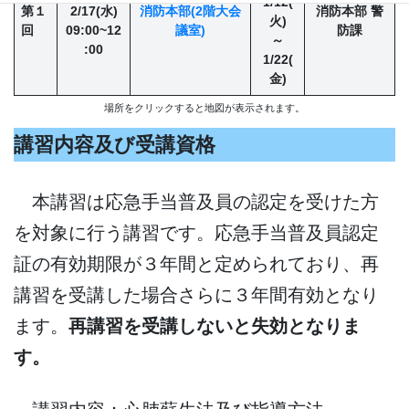
1/12(
第１
2/17(水)
消防本部(2階大会
消防本部 警
火)
回
09:00~12
議室)
防課
～
:00
1/22(
金)
場所をクリックすると地図が表示されます。
講習内容及び受講資格
本講習は応急手当普及員の認定を受けた方
を対象に行う講習です。応急手当普及員認定
証の有効期限が３年間と定められており、再
講習を受講した場合さらに３年間有効となり
ます。
再講習を受講しないと失効となりま
す。