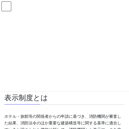
コ
ナ
ン
ビ
テ
ゲ
ン
ー
表示マーク交付施設一覧
ツ
シ
へ
ョ
ス
ン
HOME
防火・防災
建物安全・安心情報
表示マーク交付施設一覧
キ
に
ッ
移
プ
動
防火基準適合表示要綱に基づく表示
制度
表示制度とは
ホテル・旅館等の関係者からの申請に基づき、消防機関が審査し
た結果、消防法令のほか重要な建築構造等に関する基準に適合し