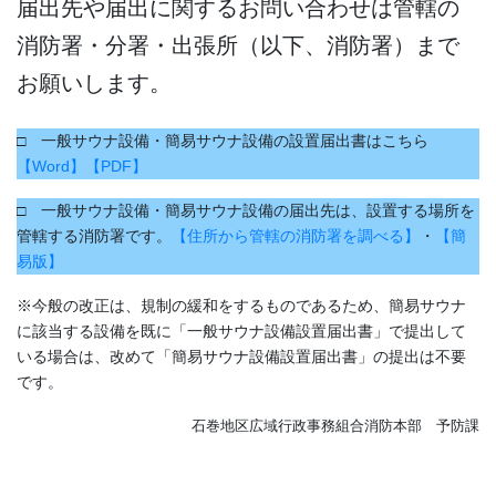
届出先や届出に関するお問い合わせは管轄の
消防署・分署・出張所（以下、消防署）まで
お願いします。
□ 一般サウナ設備・簡易サウナ設備の設置届出書はこちら
【Word】
【PDF】
□ 一般サウナ設備・簡易サウナ設備の届出先は、設置する場所を
管轄する消防署です。
【住所から管轄の消防署を調べる】
・
【簡
易版】
※今般の改正は、規制の緩和をするものであるため、簡易サウナ
に該当する設備を既に「一般サウナ設備設置届出書」で提出して
いる場合は、改めて「簡易サウナ設備設置届出書」の提出は不要
です。
石巻地区広域行政事務組合消防本部 予防課
#サウナ#サウナ届#簡易サウナ#簡易サウナ届#一般サウナ#サウナ届解
説