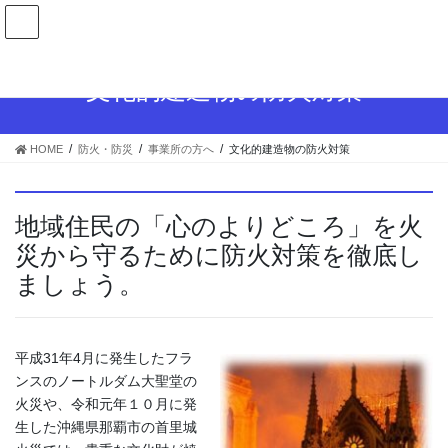
コ
ナ
ン
ビ
テ
ゲ
ン
ー
文化的建造物の防火対策
ツ
シ
へ
ョ
ス
ン
HOME
防火・防災
事業所の方へ
文化的建造物の防火対策
キ
に
ッ
移
プ
動
地域住民の「心のよりどころ」を火
災から守るために防火対策を徹底し
ましょう。
平成31年4月に発生したフラ
ンスのノートルダム大聖堂の
火災や、令和元年１０月に発
生した沖縄県那覇市の首里城