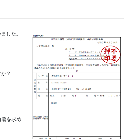
いました。
すか？
自署を求め