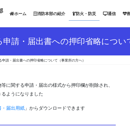
ホーム
消防本部の紹介
防火・防災
通信
る申請・届出書への押印省略につい
る申請・届出書への押印省略について（事業所の方へ）
等に関する申請・届出の様式から押印欄が削除され、
きるようになりました
書・届出用紙
」からダウンロードできます