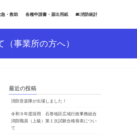
救急・救助
各種申請書・届出用紙
消防統計
て（事業所の方へ）
最近の投稿
消防音楽隊が出場しました！
令和９年度採用 石巻地区広域行政事務組合
消防職員（上級）第１次試験合格発表につい
て