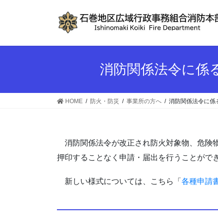
コ
ナ
ン
ビ
テ
ゲ
ン
ー
ツ
シ
へ
ョ
消防関係法令に係
ス
ン
キ
に
ッ
移
HOME
防火・防災
事業所の方へ
消防関係法令に係
プ
動
消防関係法令が改正され防火対象物、危険物
押印することなく申請・届出を行うことがで
新しい様式については、こちら「
各種申請