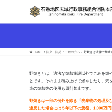
コ
ナ
ン
ビ
テ
ゲ
ン
ー
ツ
シ
へ
ョ
ス
ン
キ
に
ッ
移
HOME
防火・防災
一般の方へ
野焼きは法律で禁止
プ
動
野焼きとは、適法な焼却施設以外でごみを燃
とです。そのまま積み上げて燃やしたり、穴
造の焼却炉の使用も原則禁止です。
野焼きは一部の例外を除き『廃棄物の処理及
違反した場合には５年以下の懲役、1,000