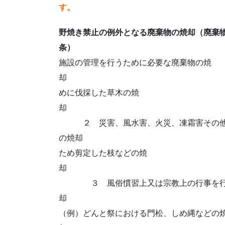
す。
野焼き禁止の例外となる廃棄物の焼却（廃棄
条）
１ 国又は地
施設の管理を行うために必要な廃棄物の焼
却 （例）
めに伐採した草木の焼
２ 災害、風水害、火災、凍霜害その他災
の焼却 （例）災害時
ため剪定した枝などの焼
３ 風俗慣習上又は宗教上の行事を行う
（例）どんと祭における門松、しめ縄などの