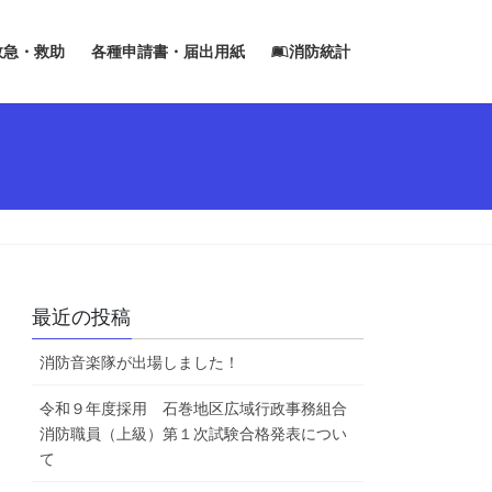
救急・救助
各種申請書・届出用紙
消防統計
最近の投稿
消防音楽隊が出場しました！
令和９年度採用 石巻地区広域行政事務組合
消防職員（上級）第１次試験合格発表につい
て