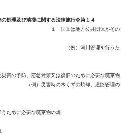
物の処理及び清掃に関する法律施行令第１４
方公共団体がその
河川管理を行うた
却
害の予防、応急対策又は復旧のために必要な廃棄物
の木くずの焼却、道路管理の
却
ために必要な廃棄物の焼
却
焼