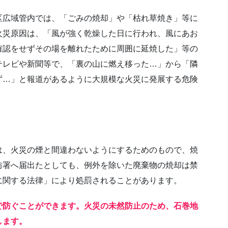
て
ごみの焼却」や「枯れ草焼き」等に
火災原因は、「風が強く乾燥した日に行われ、風にあお
確認をせずその場を離れたために周囲に延焼した」等の
聞等で、「裏の山に燃え移った…」から「隣
ず…」と報道があるように大規模な火災に発展する危険
て
間違わないようにするためのもので、焼
防署へ届出たとしても、例外を除いた廃棄物の焼却は禁
に関する法律」により処罰されることがあります。
で防ぐことができます。火災の未然防止のため、石巻地
します。