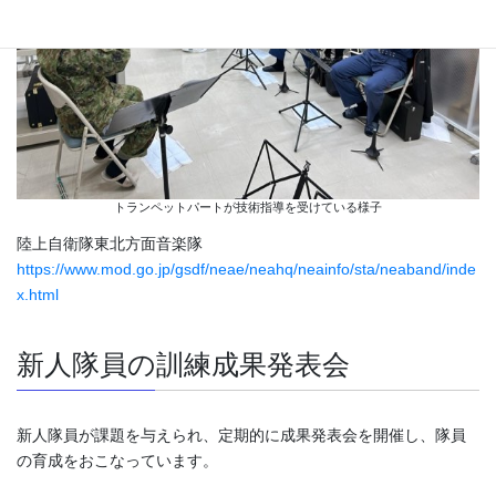
トランペットパートが技術指導を受けている様子
陸上自衛隊東北方面音楽隊
https://www.mod.go.jp/gsdf/neae/neahq/neainfo/sta/neaband/inde
x.html
新人隊員の訓練成果発表会
新人隊員が課題を与えられ、定期的に成果発表会を開催し、隊員
の育成をおこなっています。