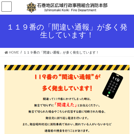
コ
ナ
ン
ビ
テ
ゲ
ン
ー
１１９番の「間違い通報」が多く発
ツ
シ
生しています！
へ
ョ
ス
ン
キ
に
HOME
１１９番の「間違い通報」が多く発生しています！
ッ
移
プ
動