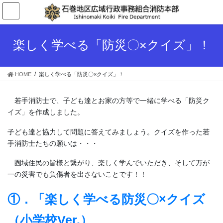
コ
ナ
ン
ビ
テ
ゲ
ン
ー
楽しく学べる「防災〇×クイズ」！
ツ
シ
へ
ョ
ス
ン
HOME
楽しく学べる「防災〇×クイズ」！
キ
に
ッ
移
プ
動
若手消防士で、子ども達とお家の方等で一緒に学べる「防災ク
イズ」を作成しました。
子ども達と協力して問題に答えてみましょう。クイズを作った若
手消防士たちの願いは・・・
圏域住民の皆様と繋がり、楽しく学んでいただき、そして万が
一の災害でも負傷者を出さないことです！！
①．「楽しく学べる防災〇×クイズ
（小学校Ver.）