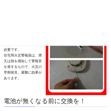
成１８年から新築住宅、
平成２０年から既存住宅
が義務化され、全ての住
宅に設置することとなり
ました。
設置場所は、住宅の寝
室、台所のほか寝室が2
階にある場合は階段にも
必要です。
住宅用火災警報器は、煙
又は熱を感知して警報音
を発するもので、火災の
早期発見、避難に効果が
あります。
電池が無くなる前に交換を！